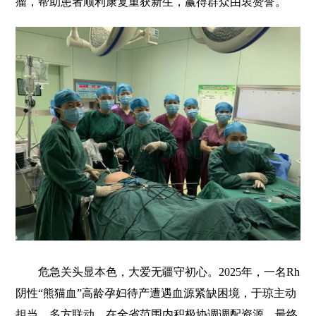
瘤，帮助患者顺利康复重获新生，赢得群众由衷赞誉。
危急关头显本色，大爱无疆守初心。2025年，一名Rh
阴性“熊猫血”高龄孕妇待产遭遇血源紧缺困境，于琼主动
担当、多方联动，在全省范围内积极协调调配资源，最终