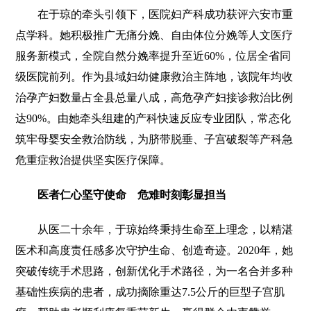
在于琼的牵头引领下，医院妇产科成功获评六安市重
点学科。她积极推广无痛分娩、自由体位分娩等人文医疗
服务新模式，全院自然分娩率提升至近60%，位居全省同
级医院前列。作为县域妇幼健康救治主阵地，该院年均收
治孕产妇数量占全县总量八成，高危孕产妇接诊救治比例
达90%。由她牵头组建的产科快速反应专业团队，常态化
筑牢母婴安全救治防线，为脐带脱垂、子宫破裂等产科急
危重症救治提供坚实医疗保障。
医者仁心坚守使命 危难时刻彰显担当
从医二十余年，于琼始终秉持生命至上理念，以精湛
医术和高度责任感多次守护生命、创造奇迹。2020年，她
突破传统手术思路，创新优化手术路径，为一名合并多种
基础性疾病的患者，成功摘除重达7.5公斤的巨型子宫肌