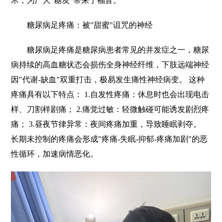
术，为广大“糖友”带来了福音。
糖尿病足疼痛：被"甜蜜"诅咒的神经
糖尿病足疼痛是糖尿病患者常见的并发症之一，糖尿
病持续的高血糖状态会损伤全身神经纤维，下肢远端神经
因"代谢-缺血"双重打击，极易发生痛性神经病变。 这种
疼痛具有以下特点： 1.自发性疼痛：休息时也会出现电击
样、刀割样剧痛； 2.痛觉过敏：轻微触碰可能诱发剧烈疼
痛； 3.昼夜节律异常：夜间疼痛加重，导致睡眠剥夺。
长期未控制的疼痛会形成"疼痛-失眠-抑郁-疼痛加剧"的恶
性循环，加速病情恶化。