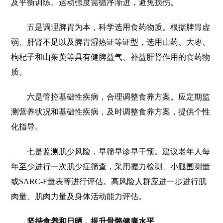
及平衡训练。运动强度需循序渐进，避免损伤。
五是调理脾胃为本，科学选用食药物质。根据脾胃虚
弱、肝肾不足以及脾胃湿热证等证型，选用山药、大枣、
枸杞子和山茱萸等具有健脾益气、补益肝肾作用的食药物
质。
六是管控基础性疾病，合理调整食养方案。应定期监
测营养状况和基础性疾病，及时调整食养方案，提供个性
化指导。
七是监测肌少风险，早筛早诊早干预。建议老年人每
年至少进行一次肌少症筛查，采用握力检测、小腿围测量
或SARC-F量表等进行评估。高风险人群应进一步进行肌
肉量、肌肉力量及身体活动能力评估。
坚持食养和日晒，提升骨骼健康水平